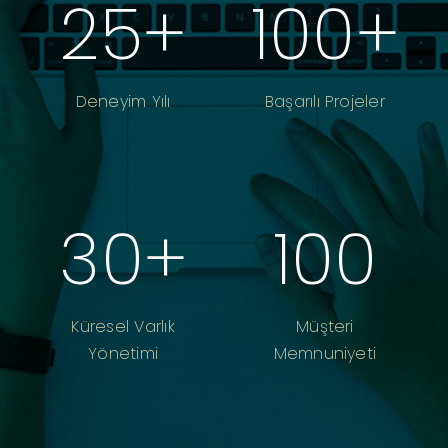
25
+
100
+
Deneyim Yılı
Başarılı Projeler
30
+
100
Küresel Varlık
Müşteri
Yönetimi
Memnuniyeti