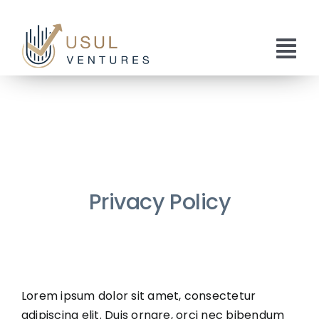
Skip
to
content
Tog
Nav
Home
About Us
Services
Privacy Policy
Publications
Get In Touch
Lorem ipsum dolor sit amet, consectetur
adipiscing elit. Duis ornare, orci nec bibendum