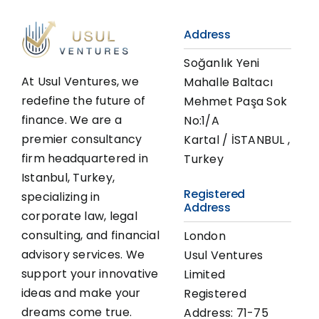
Address
Soğanlık Yeni
At Usul Ventures, we
Mahalle Baltacı
redefine the future of
Mehmet Paşa Sok
finance. We are a
No:1/A
premier consultancy
Kartal / İSTANBUL ,
firm headquartered in
Turkey
Istanbul, Turkey,
Registered
specializing in
Address
corporate law, legal
consulting, and financial
London
advisory services. We
Usul Ventures
support your innovative
Limited
ideas and make your
Registered
dreams come true.
Address: 71-75